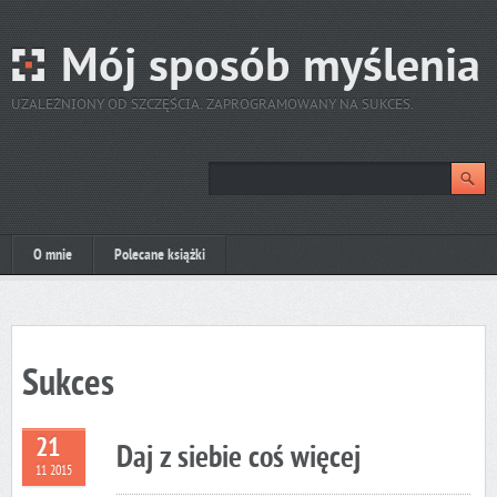
Mój sposób myślenia
UZALEŻNIONY OD SZCZĘŚCIA. ZAPROGRAMOWANY NA SUKCES.
O mnie
Polecane książki
Sukces
21
Daj z siebie coś więcej
11 2015