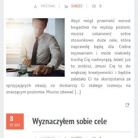
MUSTANG
|
SUKCES
|
0
Abyś mógł przenieść wzrost
bogactwa na wyższy poziom,
musisz ustanowić sobie
stosunkowo duże cele, które
naprawdę będą dla Ciebie
wyzwaniem i może niekiedy
trochę Cię nadwyrężą. Jeżeli już
to zrobisz, zmusi Cię to do
większej kreatywności i będzie
zależało Ci na skorzystania ze
sprzyjających okazji, co dostarczy Ci stałego rozwoju na
znaczącym poziomie. Musisz zdawać […]
8
Wyznaczyłem sobie cele
03 2015