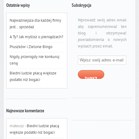
Ostatnie wpisy
Subskrypcja
Wprowadź swój adres email
Najważniejsza dla każdej firmy
aby zaprenumerować ten
jest… sprzedaż
blog i otrzymywać
A Ty? Jak myślisz o pieniądzach?
powiadomienia o nowych
wpisach przez email.
Pruszków i Zielone Bingo
Wpisz
Nigdy, przenigdy nie konkuruj
swój
ceną
adres
Biedni ludzie płacą większe
e-
ZAPISZ
podatki niż bogaci
mail
Najnowsze komentarze
mateusz
-
Biedni ludzie płacą
większe podatki niż bogaci