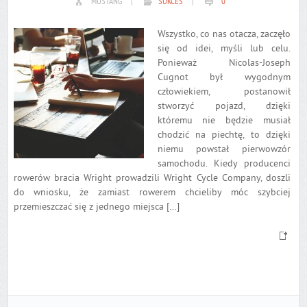
MUSTANG
|
SUKCES
|
0
Wszystko, co nas otacza, zaczęło
się od idei, myśli lub celu.
Ponieważ Nicolas-Joseph
Cugnot był wygodnym
człowiekiem, postanowił
stworzyć pojazd, dzięki
któremu nie będzie musiał
chodzić na piechtę, to dzięki
niemu powstał pierwowzór
samochodu. Kiedy producenci
rowerów bracia Wright prowadzili Wright Cycle Company, doszli
do wniosku, że zamiast rowerem chcieliby móc szybciej
przemieszczać się z jednego miejsca […]