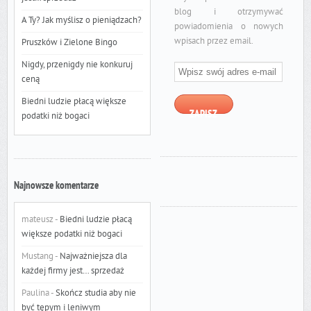
blog i otrzymywać
A Ty? Jak myślisz o pieniądzach?
powiadomienia o nowych
wpisach przez email.
Pruszków i Zielone Bingo
Wpisz
Nigdy, przenigdy nie konkuruj
swój
ceną
adres
Biedni ludzie płacą większe
e-
ZAPISZ
podatki niż bogaci
mail
Najnowsze komentarze
mateusz
-
Biedni ludzie płacą
większe podatki niż bogaci
Mustang
-
Najważniejsza dla
każdej firmy jest… sprzedaż
Paulina
-
Skończ studia aby nie
być tępym i leniwym