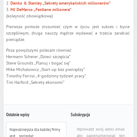
2.
Danko & Stanley „Sekrety amerykańskich milionerów”
3.
MJ DeMarco „Fastlane milionera”
(kolejność obowiązkowa)
Pierwsza pomoże zrozumieć czym w życiu jest sukces i bycie
szczęśliwym, druga nauczy mądrze wydawać a trzecia zarabiać
pieniądze.
Poza powyższymi polecam również:
Hermann Scherer „Dzieci szczęścia”
Steve Grounds „Planuj i bogać się”
Mike Michalowicz „Start-up bez pieniędzy”
Timothy Ferriss „4-godzinny tydzień pracy”
Tim Harford „Sekrety ekonomii”
Ostatnie wpisy
Subskrypcja
Wprowadź swój adres email
Najważniejsza dla każdej firmy
aby zaprenumerować ten
jest… sprzedaż