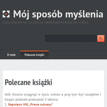
Mój sposób myślenia
UZALEŻNIONY OD SZCZĘŚCIA. ZAPROGRAMOWANY NA SUKCES.
O mnie
Polecane książki
Polecane książki
Jeśli chcecie osiągnąć w życiu sukces a przy tym być szczęśliwi i
bogaci polecam przeczytać 3 lektury:
1.
Napoleon Hill „Prawa sukcesu”