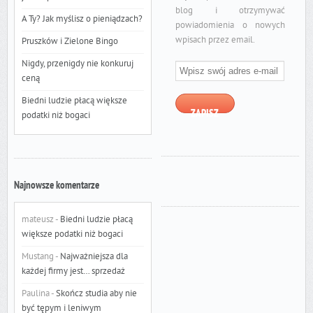
blog i otrzymywać
A Ty? Jak myślisz o pieniądzach?
powiadomienia o nowych
wpisach przez email.
Pruszków i Zielone Bingo
Wpisz
Nigdy, przenigdy nie konkuruj
swój
ceną
adres
Biedni ludzie płacą większe
e-
ZAPISZ
podatki niż bogaci
mail
Najnowsze komentarze
mateusz
-
Biedni ludzie płacą
większe podatki niż bogaci
Mustang
-
Najważniejsza dla
każdej firmy jest… sprzedaż
Paulina
-
Skończ studia aby nie
być tępym i leniwym