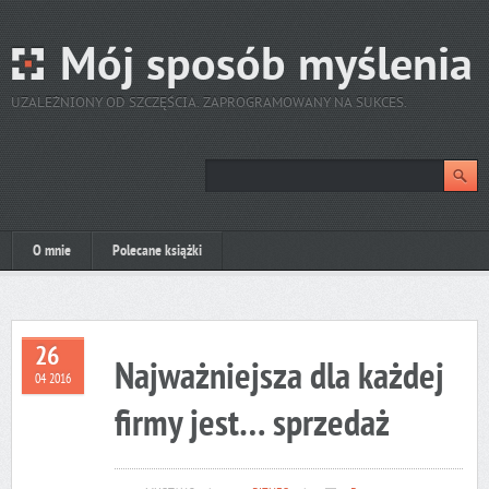
Mój sposób myślenia
UZALEŻNIONY OD SZCZĘŚCIA. ZAPROGRAMOWANY NA SUKCES.
O mnie
Polecane książki
26
Najważniejsza dla każdej
04 2016
firmy jest… sprzedaż