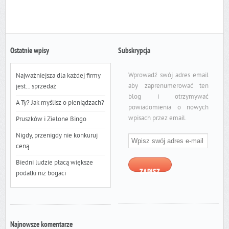
Ostatnie wpisy
Subskrypcja
Wprowadź swój adres email
Najważniejsza dla każdej firmy
aby zaprenumerować ten
jest… sprzedaż
blog i otrzymywać
A Ty? Jak myślisz o pieniądzach?
powiadomienia o nowych
wpisach przez email.
Pruszków i Zielone Bingo
Wpisz
Nigdy, przenigdy nie konkuruj
swój
ceną
adres
Biedni ludzie płacą większe
e-
ZAPISZ
podatki niż bogaci
mail
Najnowsze komentarze