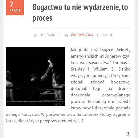
7
Bogactwo to nie wydarzenie, to
02 2015
proces
MUSTANG
|
PRZEMYŚLENIA
|
0
Jak podają w książce „Sekrety
amerykańskich milionerów czyli
krezusi z sąsiedztwa” Thomas J.
Stanley i William D. Danko
wszyscy milionerzy, którzy sami
zdołali zdobyć bogactwo,
dokonali tego na drodze
doskonale przemyślanego
procesu. Posiadają oni swoiste
know how i doskonale potrafią
z niego korzystać. W porównaniu do milionerów, którzy wygrali w
lotka, dla których przypływ pieniędzy […]